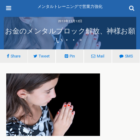
メンタルトレーニングで営業力強化
2013年11月12日
お金のメンタルブロック解放、神様お願
い・・・
Share
Tweet
Pin
Mail
SMS