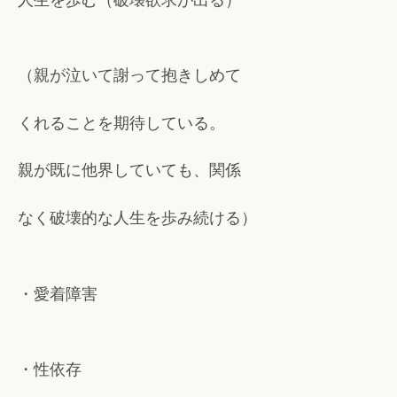
（親が泣いて謝って抱きしめて
くれることを期待している。
親が既に他界していても、関係
なく破壊的な人生を歩み続ける）
・愛着障害
・性依存