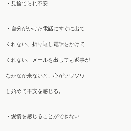
・見捨てられ不安
・自分がかけた電話にすぐに出て
くれない、折り返し電話をかけて
くれない、メールを出しても返事が
なかなか来ないと、心がソワソワ
し始めて不安を感じる。
・愛情を感じることができない