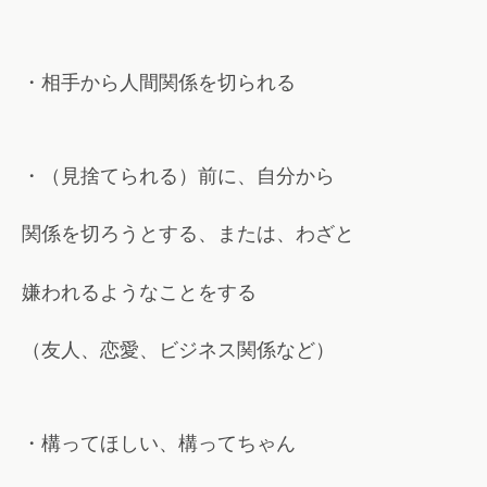
・相手から人間関係を切られる
・（見捨てられる）前に、自分から
関係を切ろうとする、または、わざと
嫌われるようなことをする
（友人、恋愛、ビジネス関係など）
・構ってほしい、構ってちゃん