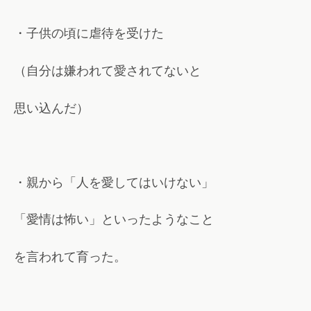
・子供の頃に虐待を受けた
（自分は嫌われて愛されてないと
思い込んだ）
・親から「人を愛してはいけない」
「愛情は怖い」といったようなこと
を言われて育った。