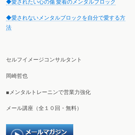
◆愛されたい心の傷 愛着のメンタルブロック
◆愛されないメンタルブロックを自分で愛する方
法
セルフイメージコンサルタント
岡崎哲也
■メンタルトレーニンで営業力強化
メール講座（全１０回・無料）